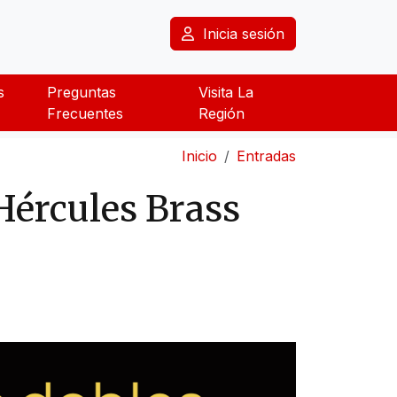
Inicia sesión
s
Preguntas
Visita La
Frecuentes
Región
Inicio
Entradas
Hércules Brass