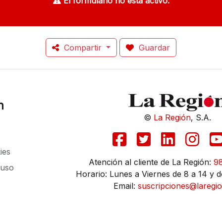
El formulario no está activo.
Compartir
Guardar
n
©
La Región
, S.A.
ies
Atención al cliente de La Región:
9
 uso
Horario: Lunes a Viernes de 8 a 14 y d
Email:
suscripciones@laregio