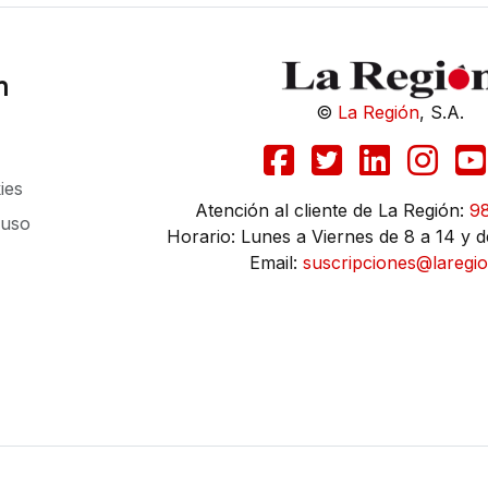
n
©
La Región
, S.A.
ies
Atención al cliente de La Región:
9
 uso
Horario: Lunes a Viernes de 8 a 14 y d
Email:
suscripciones@laregio