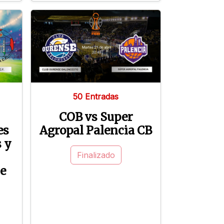
50 Entradas
COB vs Super
es
Agropal Palencia CB
 y
Finalizado
se