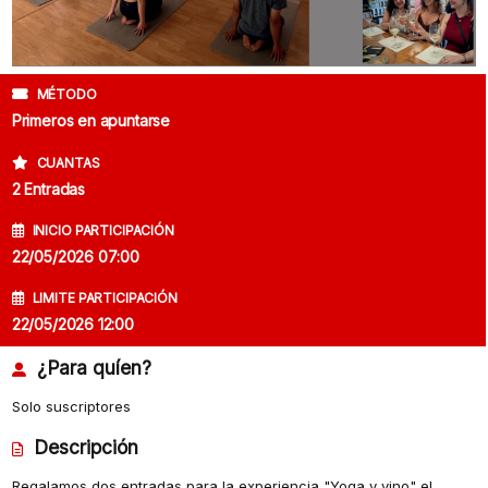
MÉTODO
Primeros en apuntarse
CUANTAS
2 Entradas
INICIO PARTICIPACIÓN
22/05/2026 07:00
LIMITE PARTICIPACIÓN
22/05/2026 12:00
¿Para quíen?
Solo suscriptores
Descripción
Regalamos dos entradas para la experiencia "Yoga y vino" el