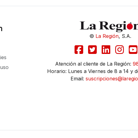
n
©
La Región
, S.A.
ies
Atención al cliente de La Región:
9
 uso
Horario: Lunes a Viernes de 8 a 14 y d
Email:
suscripciones@laregio