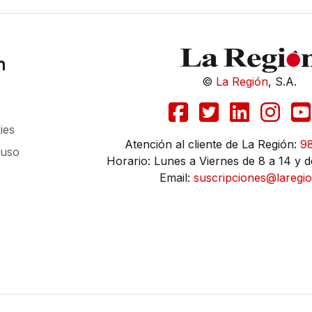
n
©
La Región
, S.A.
ies
Atención al cliente de La Región:
9
 uso
Horario: Lunes a Viernes de 8 a 14 y d
Email:
suscripciones@laregio