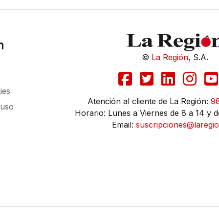
n
©
La Región
, S.A.
ies
Atención al cliente de La Región:
9
 uso
Horario: Lunes a Viernes de 8 a 14 y d
Email:
suscripciones@laregio