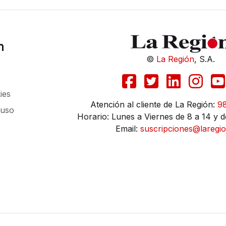
n
©
La Región
, S.A.
ies
Atención al cliente de La Región:
9
 uso
Horario: Lunes a Viernes de 8 a 14 y d
Email:
suscripciones@laregio