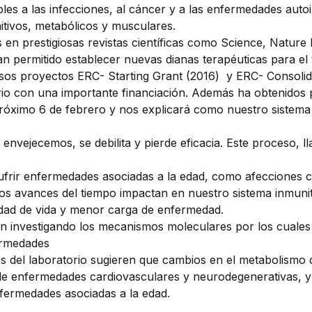
les a las infecciones, al cáncer y a las enfermedades aut
itivos, metabólicos y musculares.
s en prestigiosas revistas científicas como Science, Nature
han permitido establecer nuevas dianas terapéuticas para el
osos proyectos ERC- Starting Grant (2016) y ERC- Consoli
io con una importante financiación. Además ha obtenidos pr
próximo 6 de febrero y nos explicará como nuestro sistema 
envejecemos, se debilita y pierde eficacia. Este proceso,
sufrir enfermedades asociadas a la edad, como afecciones c
avances del tiempo impactan en nuestro sistema inmunitar
dad de vida y menor carga de enfermedad.
tán investigando los mecanismos moleculares por los cuales
ermedades
os del laboratorio sugieren que cambios en el metabolism
de enfermedades cardiovasculares y neurodegenerativas, y
fermedades asociadas a la edad.