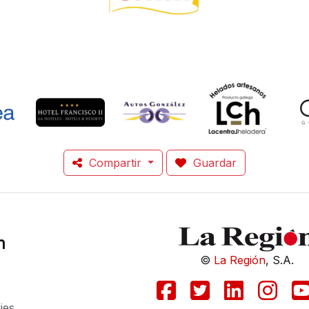
Compartir
Guardar
n
©
La Región
, S.A.
ies