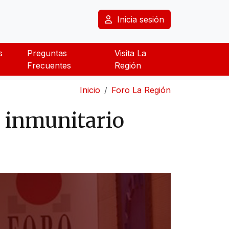
Inicia sesión
s
Preguntas
Visita La
Frecuentes
Región
Inicio
Foro La Región
a inmunitario