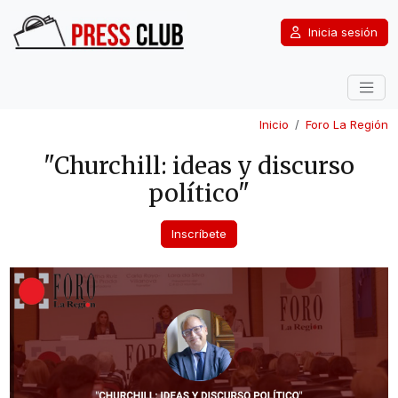
Inicia sesión
Inicio
Foro La Región
"Churchill: ideas y discurso
político"
Inscríbete