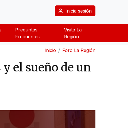
Inicia sesión
s
Preguntas
Visita La
Frecuentes
Región
Inicio
Foro La Región
 y el sueño de un