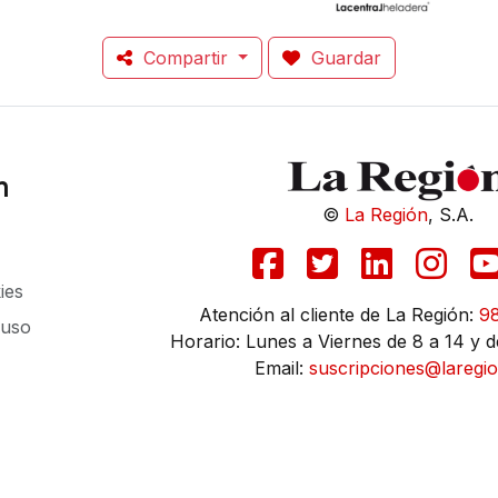
Compartir
Guardar
n
©
La Región
, S.A.
ies
Atención al cliente de La Región:
9
 uso
Horario: Lunes a Viernes de 8 a 14 y d
Email:
suscripciones@laregio